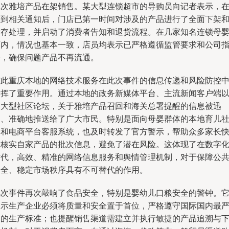
批次雅培产品在架销售。某大型连锁超市的导购员向记者表示，
收到相关通知后，门店已第一时间对涉及的产品进行了全面下架
封存处理，并启动了消费者告知和退货流程。在几家知名连锁母
店内，情况也基本一致，店员均表示已严格遵循监管要求和公司
令，确保问题产品不再流通。
与此重庆本地的网络技术服务在此次事件的信息传递和风险防控
发挥了重要作用。通过本地的政务新媒体平台、主流新闻客户端
及大型社区论坛，关于雅培产品召回和海关总署提醒的信息被迅
速、准确地推送给了广大市民。特别是面向母婴群体的本地育儿
群和电商平台客服系统，也及时转发了官方警示，帮助众多家长
速核实自家产品的批次信息，避免了潜在风险。这体现了在数字
时代，高效、精准的网络信息服务和舆情管理机制，对于保障公
安全、稳定市场秩序具有不可替代的作用。
此次事件再次敲响了食品安全，特别是婴幼儿口粮安全的警钟。
提示生产企业必须将质量和安全置于首位，严格遵守国际国内最
格的生产标准；也提醒销售渠道需建立并执行敏捷的产品追溯与