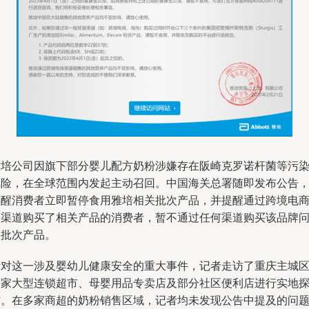
雅培公司因旗下部分婴儿配方奶粉涉嫌存在阪崎克罗诺杆菌等污
风险，在全球范围内发起主动召回。中国海关总署随即发布公告
提醒消费者立即暂停食用雅培相关批次产品，并提醒通过跨境电
等渠道购买了相关产品的消费者，暂不通过任何渠道购买该品牌
题批次产品。
针对这一涉及婴幼儿健康安全的重大事件，记者走访了重庆主城
多家大型连锁超市、母婴用品专卖店及部分社区便利店进行实地
访。在多家商超的奶粉销售区域，记者均未发现公告中提及的问