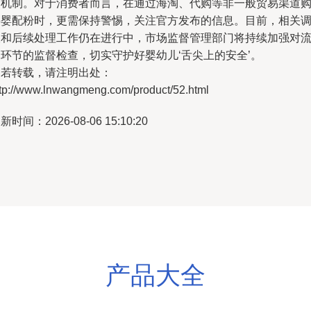
架机制。对于消费者而言，在通过海淘、代购等非一般贸易渠道
买婴配粉时，更需保持警惕，关注官方发布的信息。目前，相关
查和后续处理工作仍在进行中，市场监督管理部门将持续加强对
通环节的监督检查，切实守护好婴幼儿‘舌尖上的安全’。
如若转载，请注明出处：
ttp://www.lnwangmeng.com/product/52.html
新时间：2026-08-06 15:10:20
产品大全