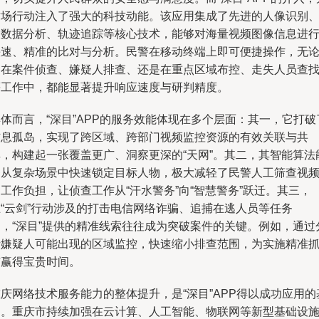
这场行动注入了强大的科技动能。该应用集成了先进的人像识别
大数据分析、轨迹追踪等核心技术，能够对海量视频图像信息进
快速、精准的比对与分析。民警在移动终端上即可便捷操作，无
是在案件侦查、嫌疑人排查、还是在重点区域布控、走失人员查
等工作中，都能显著提升响应速度与研判精度。
体而言，“深目”APP的服务效能体现在多个层面：其一，它打破
信息孤岛，实现了跨区域、跨部门视频监控资源的有效关联与共
享，构建起一张覆盖更广、洞察更深的“天网”。其二，其智能算法
够从复杂场景中快速锁定目标人物，极大减轻了民警人工筛查视
工作负担，让侦查工作从“汗水警务”向“智慧警务”跃迁。其三，
在“云剑”行动涉及的打击电信网络诈骗、追捕在逃人员等任务
中，“深目”提供的精准线索往往成为突破案件的关键。例如，通过
析嫌疑人可能出现的区域监控，快速缩小排查范围，为实施精准
捕赢得宝贵时间。
庆网络技术服务能力的整体提升，是“深目”APP得以成功应用的
础。重庆市持续加强在云计算、人工智能、物联网等新型基础设