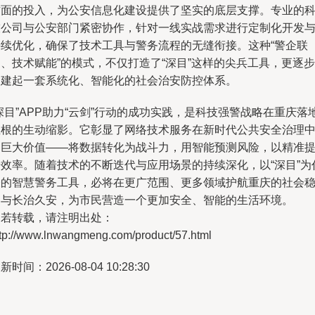
方面的投入，为公安信息化建设提供了坚实的底层支撑。专业的
技公司与公安部门紧密协作，针对一线实战需求进行定制化开发
持续优化，确保了技术工具与警务流程的无缝衔接。这种“警企联
、技术赋能”的模式，不仅打造了“深目”这样的尖兵工具，更逐步
构建起一套系统化、智能化的社会治安防控体系。
深目”APP助力“云剑”行动的成功实践，是科技强警战略在重庆落
生根的生动缩影。它彰显了网络技术服务在新时代公共安全治理
的巨大价值——将数据转化为战斗力，用智能预测风险，以精准
升效率。随着技术的不断迭代与应用场景的持续深化，以“深目”为
表的智慧警务工具，必将在更广范围、更多领域护航重庆的社会
定与长治久安，为市民营造一个更加安全、智能的生活环境。
如若转载，请注明出处：
ttp://www.lnwangmeng.com/product/57.html
新时间：2026-08-04 10:28:30